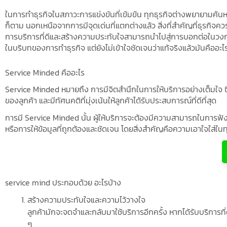
Loyalty Program คืออะไร? คู่มือสร้างโปรแกรมสะสมคะแนนแบรนด์ 
ในการทำธุรกิจในสภาวะการแข่งขันที่เข้มข้น ทุกธุรกิจต่างพยายามค้
ภักดีและยอดขายให้ธุรกิจไทย
ก็ตาม นอกเหนือจากการมีจุดเด่นที่แตกต่างแล้ว สิ่งที่สำคัญที่ธุรกิจควร
โปรแกรม crm ฟรี คืออะไร? เจาะลึกระบบ CRM ฟรีสำหรับธุรกิจไท
การบริการที่ดีและสร้างความประทับใจสามารถนำไปสู่การบอกต่อในวงกว
สมาชิกด้วย Member Management Systems
ในบริบทของการทำธุรกิจ แต่ยังไม่เข้าใจชัดเจนว่าแท้จริงแล้วมันคืออะไ
สะสม แต้ม ใน ไลน์ ทำอย่างไร? ทำไมคนไม่นิยมแล้ว และเหตุผลที่ C
ยาว
Service Minded คืออะไร
ระบบ สะสม แต้ม ฟรีคืออะไร? วิธีเลือกระบบสะสมแต้มฟรีสำหรับธุร
Service Minded หมายถึง การมีจิตสำนึกในการให้บริการอย่างเต็มใจ ซึ่
ลับเพิ่มยอดซื้อซ้ำแบบมืออาชีพ
ของลูกค้า และมีทัศนคติที่มุ่งเน้นให้ลูกค้าได้รับประสบการณ์ที่ดีที่สุด
บัตร สะสม แต้ม ออนไลน์ ฟรี คืออะไร? วิธีทำบัตรสะสมแต้มออนไลน์ฟ
การมี Service Minded นั้น ผู้ให้บริการจะต้องมีความสามารถในการฟ
ผ่าน LINE + ตัวอย่างจริงสำหรับธุรกิจไทย
หรือการให้ข้อมูลที่ถูกต้องและชัดเจน โดยสิ่งสำคัญคือความเอาใจใส่ในทุ
service mind ประกอบด้วย อะไรบ้าง
สร้างความประทับใจและความไว้วางใจ
ลูกค้ามักจะจดจำและกลับมาใช้บริการอีกครั้ง หากได้รับบริการที่
ๆ