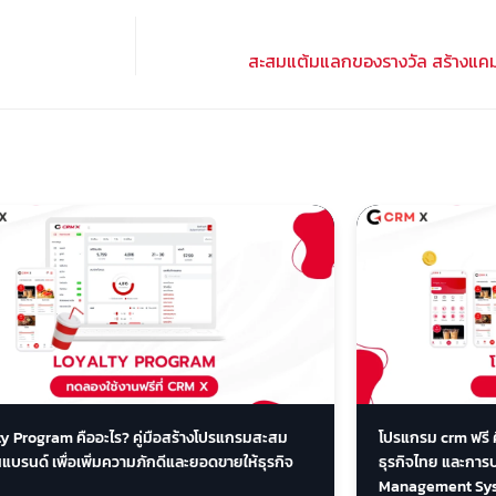
สะสมแต้มแลกของรางวัล สร้างแค
ty Program คืออะไร? คู่มือสร้างโปรแกรมสะสม
โปรแกรม crm ฟรี 
บรนด์ เพื่อเพิ่มความภักดีและยอดขายให้ธุรกิจ
ธุรกิจไทย และกา
Management Sy