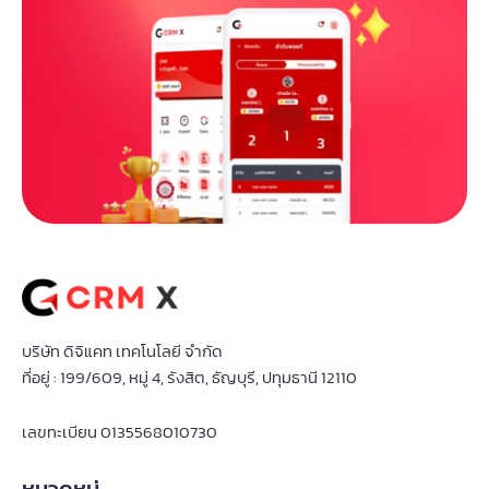
บริษัท ดิจิแคท เทคโนโลยี จำกัด
ที่อยู่ : 199/609, หมู่ 4, รังสิต, ธัญบุรี, ปทุมธานี 12110
เลขทะเบียน 0135568010730
หมวดหมู่