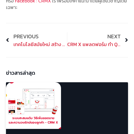
หรือ
Facebook : CRMX
เราพร้อมให้คำแนะนำโดยผู้เชียวชาญโดย
เฉพาะ
Prev
PREVIOUS
NEXT
Ne
เทคโนโลยีสมัยใหม่ สร้าง QR Code สำหรับร้านค้าทำได้ง่ายๆ ไม่กี่ขั้นตอน
CRM X แพลตฟอร์ม ทำ QR Code สำหรับธุรกิจทุกรุปแบบ
ข่าวสารล่าสุด