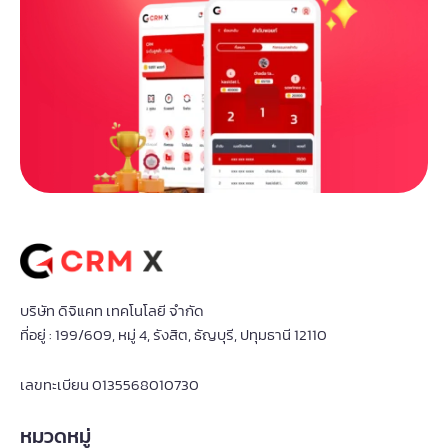
บริษัท ดิจิแคท เทคโนโลยี จำกัด
ที่อยู่ : 199/609, หมู่ 4, รังสิต, ธัญบุรี, ปทุมธานี 12110
เลขทะเบียน 0135568010730
หมวดหมู่