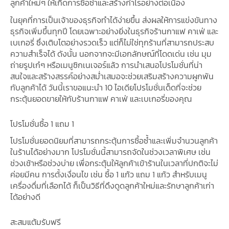
ลูกค้าใหม่ๆ ให้เกิดการซื้อซ้ำและสร้างกำไรอย่างต่อเนื่อง
ในยุคที่การเป็นเจ้าของธุรกิจทำได้ง่ายขึ้น ส่งผลให้การแข่งขันทาง
ธุรกิจเพิ่มขึ้นทุกปี โดยเฉพาะอย่างยิ่งในธุรกิจร้านกาแฟ คาเฟ่ และ
เบเกอรี่ ซึ่งเติบโตอย่างรวดเร็ว แต่ก็ไม่ใช่ทุกร้านที่สามารถประสบ
ความสำเร็จได้ ดังนั้น นอกจากจะมีเอกลักษณ์ที่โดดเด่น เช่น มุม
ถ่ายรูปเก๋ๆ หรือเมนูซิกเนเจอร์แล้ว การนำเสนอโปรโมชั่นที่น่า
สนใจและสร้างสรรค์อย่างสม่ำเสมอจะช่วยเสริมสร้างความผูกพัน
กับลูกค้าได้ วันนี้เราขอแนะนำ 10 ไอเดียโปรโมชั่นเด็ดที่จะช่วย
กระตุ้นยอดขายให้กับร้านกาแฟ คาเฟ่ และเบเกอรี่ของคุณ
โปรโมชั่นซื้อ 1 แถม 1
โปรโมชั่นยอดนิยมที่สามารถกระตุ้นการซื้อซ้ำและเพิ่มจำนวนลูกค้า
ในร้านได้อย่างมาก โปรโมชั่นนี้สามารถจัดในช่วงเวลาพิเศษ เช่น
ช่วงเช้าหรือช่วงบ่าย เพื่อกระตุ้นให้ลูกค้าเข้าร้านในเวลาที่ปกติจะไม่
ค่อยมีคน การตั้งเงื่อนไข เช่น ซื้อ 1 แก้ว แถม 1 แก้ว สำหรับเมนู
เครื่องดื่มที่เลือกได้ ก็เป็นวิธีที่ดึงดูดลูกค้าใหม่และรักษาลูกค้าเก่า
ได้อย่างดี
สะสมแต้มรับฟรี