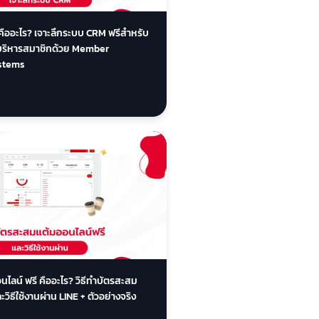
คืออะไร? เจาะลึกระบบ CRM ฟรีสำหรับ
รบริหารสมาชิกด้วย Member
stems
นไลน์ ฟรี คืออะไร? วิธีทำบัตรสะสม
วิธีใช้งานผ่าน LINE + ตัวอย่างจริง