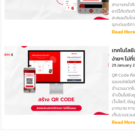
สามารถนำคิวอ
อาร์โค้ดติด
สะสมแต้มโดย
จุดเด่นบริก
Read More
เทคโนโลยีส
ง่ายๆ ไม่กี
29 January 
QR Code คือ
ของรหัสมือถื
จำนวนมากในพื
จำเป็นไปยังอ
เว็บไซต์, ข้อ
มากมาย การสร
เก็บรวบรวมข
Read More