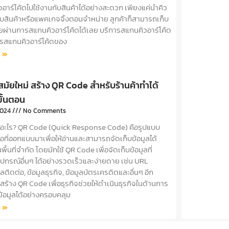
าร์โค้ดไปใช้งานกับสินค้าได้อย่างสะดวก เพียงแค่นำคิว
กับสินค้าหรือแพคเกจจิ้งตอนจำหน่าย ลูกค้าก็สามารถเก็บ
ผ่านการสแกนคิวอาร์โค้ดได้เลย บริการสแกนคิวอาร์โค้ด
ารสแกนคิวอาร์โค้ดของ
 »
มัยใหม่ สร้าง QR Code สำหรับร้านค้าทำได้
่ขั้นตอน
2024
No Comments
อะไร? QR Code (Quick Response Code) คือรูปแบบ
อที่ออกแบบมาเพื่อให้อ่านและสามารถจัดเก็บข้อมูลได้
้นที่จำกัด โดยมักใช้ QR Code เพื่อจัดเก็บข้อมูลที่
ุปกรณ์อื่นๆ ได้อย่างรวดเร็วและง่ายดาย เช่น URL
มูลติดต่อ, ข้อมูลธุรกิจ, ข้อมูลบัตรเครดิตและอื่นๆ อีก
้าง QR Code เพื่อธุรกิจช่วยให้ดำเนินธุรกิจในด้านการ
้อมูลได้อย่างครอบคลุม
 »