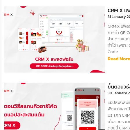
CRM X แพล
31 January 
CRM X แพลต
การทํา QR Co
ง่ายดายและร
ทำได้ เพราะ 
Code
Read More
ขั้นตอนวิ
30 January 
แอปสะสะสมแต
พัฒนาและให้
ประเภท CRM 
เก็บรวบรวมข
ตอนนี้ CRM X